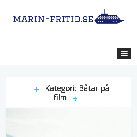
Skip
to
content
Toggle
naviga
Kategori:
Båtar på
film