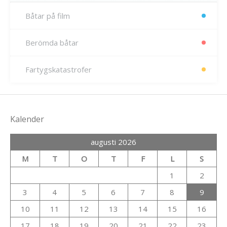
Båtar på film
Berömda båtar
Fartygskatastrofer
Kalender
augusti 2026
M
T
O
T
F
L
S
1
2
3
4
5
6
7
8
9
10
11
12
13
14
15
16
17
18
19
20
21
22
23