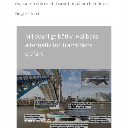
chanserna större att barnet är på bra humör en
längre stund.
Inläggsnavigering
Miljövänligt båtliv: Hållbara
Previous
Next
post:
post:
alternativ för framtidens
sjöfart
Related Posts
mars 8, 2025